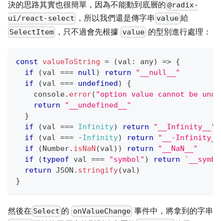
決的思路其實也很簡單，因為不能動到底層的
@radix-
，所以我們還是傳字串
給
ui/react-select
value
，只不過會先根據
的型別進行處理：
SelectItem
value
const
valueToString
=
(
val
:
any
)
=>
{
if
(
val 
===
null
)
return
"__null__"
if
(
val 
===
undefined
)
{
console
.
error
(
"option value cannot be unde
return
"__undefined__"
}
if
(
val 
===
Infinity
)
return
"__Infinity__"
if
(
val 
===
-
Infinity
)
return
"__-Infinity__
if
(
Number
.
isNaN
(
val
)
)
return
"__NaN__"
if
(
typeof
 val 
===
"symbol"
)
return
`
__symbo
return
JSON
.
stringify
(
val
)
}
然後在
的
事件中，將拿到的字串
Select
onValueChange