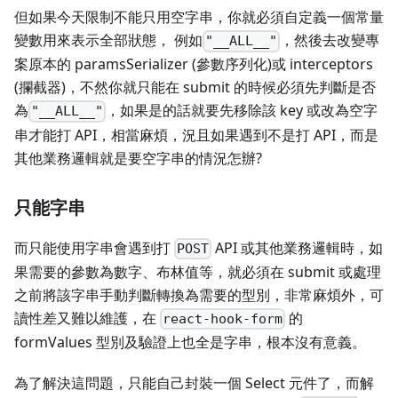
但如果今天限制不能只用空字串，你就必須自定義一個常量
變數用來表示全部狀態， 例如
，然後去改變專
"__ALL__"
案原本的 paramsSerializer (參數序列化)或 interceptors
(攔截器)，不然你就只能在 submit 的時候必須先判斷是否
為
，如果是的話就要先移除該 key 或改為空字
"__ALL__"
串才能打 API，相當麻煩，況且如果遇到不是打 API，而是
其他業務邏輯就是要空字串的情況怎辦?
只能字串
而只能使用字串會遇到打
API 或其他業務邏輯時，如
POST
果需要的參數為數字、布林值等，就必須在 submit 或處理
之前將該字串手動判斷轉換為需要的型別，非常麻煩外，可
讀性差又難以維護，在
的
react-hook-form
formValues 型別及驗證上也全是字串，根本沒有意義。
為了解決這問題，只能自己封裝一個 Select 元件了，而解