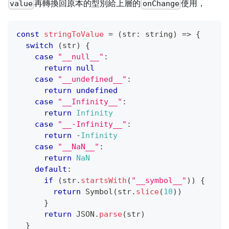
再轉換回原本的型別給上層的
使用，
value
onChange
const
stringToValue
=
(
str
:
string
)
=>
{
switch
(
str
)
{
case
"__null__"
:
return
null
case
"__undefined__"
:
return
undefined
case
"__Infinity__"
:
return
Infinity
case
"__-Infinity__"
:
return
-
Infinity
case
"__NaN__"
:
return
NaN
default
:
if
(
str
.
startsWith
(
"__symbol__"
)
)
{
return
Symbol
(
str
.
slice
(
10
)
)
}
return
JSON
.
parse
(
str
)
}