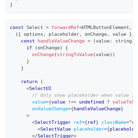
}
const
Select
=
forwardRef
<
HTMLButtonElement
,
 S
(
{
 options
,
 placeholder
,
 onChange
,
 value 
}
,
 
const
handleValueChange
=
(
value
:
string
)
if
(
onChange
)
{
onChange
(
stringToValue
(
value
)
)
}
}
return
(
<
SelectUI
// Only show placeholder when value is
value
=
{
value 
!==
undefined
?
valueToSt
onValueChange
=
{
handleValueChange
}
>
<
SelectTrigger
ref
=
{
ref
}
className
=
"
w-
<
SelectValue
placeholder
=
{
placeholde
</
SelectTrigger
>