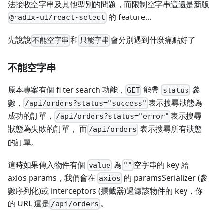
法接收空字串及其他型別的問題，而限制空字串這還是新版
的 feature...
@radix-ui/react-select
先說說
和
會分別遇到什麼痛點好了
不能空字串
只能字串
不能空字串
原本專案有個 filter search 功能，
能帶
參
GET
status
數，
表示搜尋狀態為
/api/orders?status="success"
成功的訂單，
表示搜尋
/api/orders?status="error"
狀態為失敗的訂單， 而
表示搜尋所有狀態
/api/orders
的訂單。
這時如果傳入物件有個
為
空字串的 key 給
value
""
axios params，我們會在
的 paramsSerializer (參
axios
數序列化)或 interceptors (攔截器)過濾該物件的 key，你
的 URL 還是
。
/api/orders