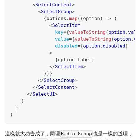
<
SelectContent
>
<
SelectGroup
>
{
options
.
map
(
(
option
)
=>
(
<
SelectItem
key
=
{
valueToString
(
option
.
valu
value
=
{
valueToString
(
option
.
va
disabled
=
{
option
.
disabled
}
>
{
option
.
label
}
</
SelectItem
>
)
)
}
</
SelectGroup
>
</
SelectContent
>
</
SelectUI
>
)
}
)
這樣就大功告成了，同理
也是一樣的道理，
Radio Group